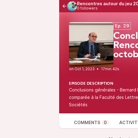
Rencontres autour du jeu 2
0 followers
Ep. 29
Concl
Renco
octob
•
17min 42s
EPISODE DESCRIPTION
Conclusions générales - Bernard 
comparée à la Faculté des Lettre
Sociétés
COMMENTS
0
ACTIVIT