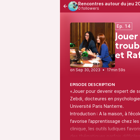
Rencontres autour du jeu 2
0 followers
Ep. 14
Jouer
troub
et Ra
•
17min 59s
EPISODE DESCRIPTION
«Jouer pour devenir expert de s
Zebdi, docteures en psychologie,
Université Paris Nanterre.
Introduction : A la maison, à l’éc
favorise l’apprentissage chez les
clinique, les outils ludiques favor
des thématiques parfois difficiles