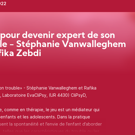
022
 pour devenir expert de son
le - Stéphanie Vanwalleghem
fika Zebdi
on trouble» - Stéphanie Vanwalleghem et Rafika
 Laboratoire EvaCliPsy, (UR 4430) CliPsyD,
ole, comme en thérapie, le jeu est un médiateur qui
 enfants et les adolescents. Dans la pratique
isent la spontanéité et l’envie de l’enfant d’aborder
, telles que les caractéristiques du trouble ou les